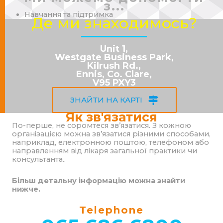
з...
Навчання та підтримка
Де ми знаходимось?
Unit 1,
Westgate Business Park,
Kilrush Rd.,
Ennis, Co. Clare,
V95 PXY3
ЗНАЙТИ НА КАРТІ
Як зв'язатися
По-перше, не соромтеся зв’язатися. З кожною
організацією можна зв’язатися різними способами,
наприклад, електронною поштою, телефоном або
направленням від лікаря загальної практики чи
консультанта..
Більш детальну інформацію можна знайти
нижче.
Telephone