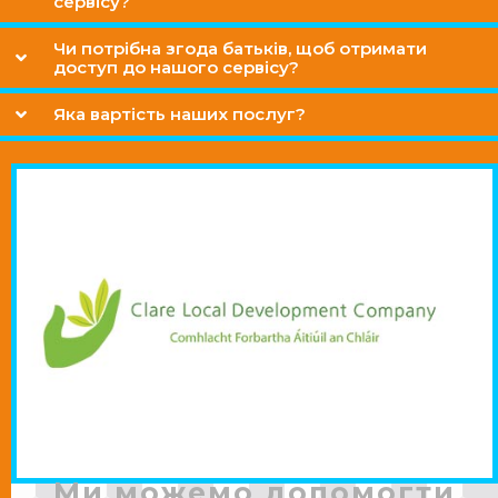
сервісу?
Чи потрібна згода батьків, щоб отримати
доступ до нашого сервісу?
Яка вартість наших послуг?
Ми можемо допомогти