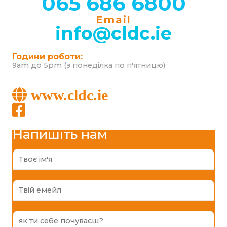
065 686 6800
Email
info@cldc.ie
Години роботи:
9am до 5pm (з понеділка по п'ятницю)
www.cldc.ie
Напишіть нам
N
a
m
e
E
*
m
a
i
F
l
e
*