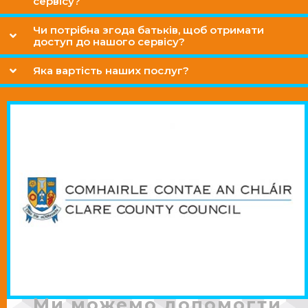
сервісу?
Чи потрібна згода батьків, щоб отримати
доступ до нашого сервісу?
Яка вартість наших послуг?
Ми можемо допомогти