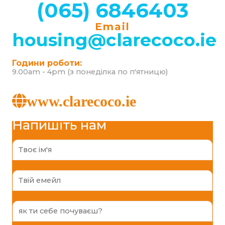
(065) 6846403
Email
housing@clarecoco.ie
Години роботи:
9.00am - 4pm (з понеділка по п'ятницю)
www.clarecoco.ie
Напишіть нам
N
a
m
e
E
*
m
a
i
F
l
e
*
e