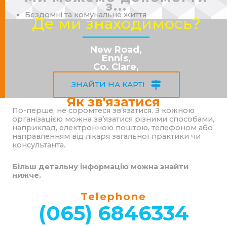
з...
Бездомні та комунальне життя
Де ми знаходимось?
New Road,
Ennis,
Co. Clare,
ЗНАЙТИ НА КАРТІ
Як зв'язатися
По-перше, не соромтеся зв’язатися. З кожною
організацією можна зв’язатися різними способами,
наприклад, електронною поштою, телефоном або
направленням від лікаря загальної практики чи
консультанта..
Більш детальну інформацію можна знайти
нижче.
Telephone
(065) 6846334